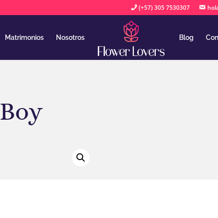
(+57) 305 7530307
hol
Matrimonios
Nosotros
Blog
Con
 Boy