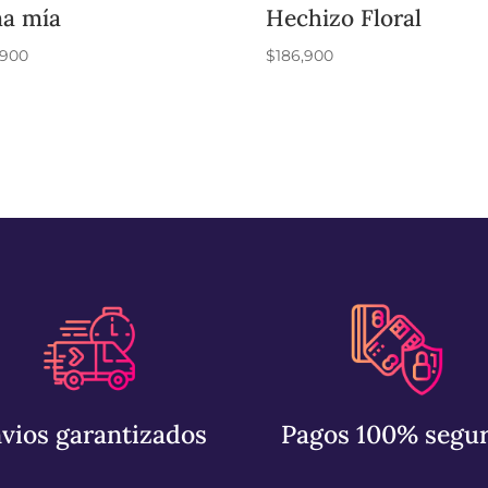
a mía
Hechizo Floral
,900
$
186,900
vios garantizados
Pagos 100% segu