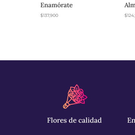
Enamórate
Alm
$
137,900
$
124
Flores de calidad
En