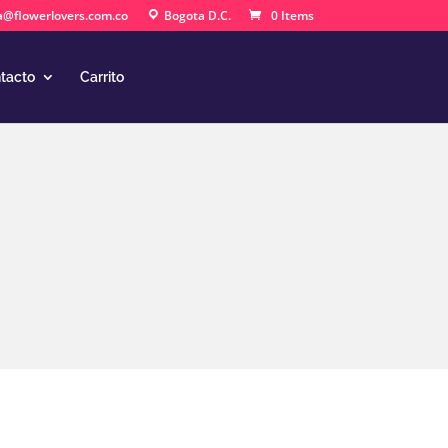
a@flowerlovers.com.co
Bogota D.C.
0 Items
tacto
Carrito