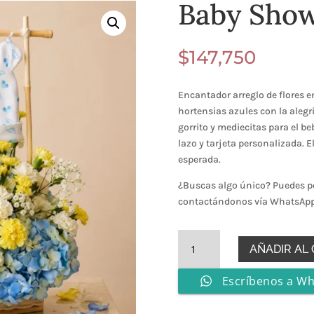
Baby Show
$
147,750
Encantador arreglo de flores e
hortensias azules con la alegr
gorrito y mediecitas para el be
lazo y tarjeta personalizada. E
esperada.
¿Buscas algo único?
Puedes pe
contactándonos vía WhatsApp 
Baby
AÑADIR AL
Shower
Boy
Escríbenos a W
cantidad