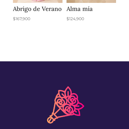
Abrigo de Verano
Alma mía
$
167,900
$
124,900