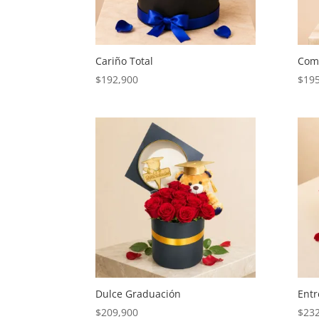
Cariño Total
Com
$
192,900
$
19
Dulce Graduación
Ent
$
209,900
$
23