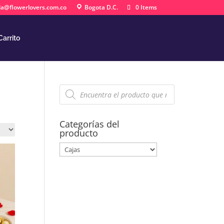
la@flowerlovers.com.co
Bogota D.C.
0 Items
Carrito
Búsqueda
de
productos
Categorías del
producto