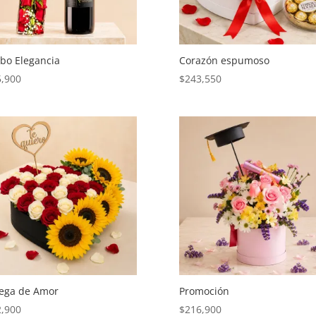
bo Elegancia
Corazón espumoso
5,900
$
243,550
rega de Amor
Promoción
2,900
$
216,900