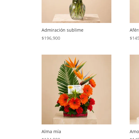
Admiración sublime
Afér
$
196,900
$
14
Alma mía
Amor