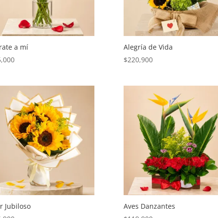
rate a mí
Alegría de Vida
5,000
$
220,900
 Jubiloso
Aves Danzantes