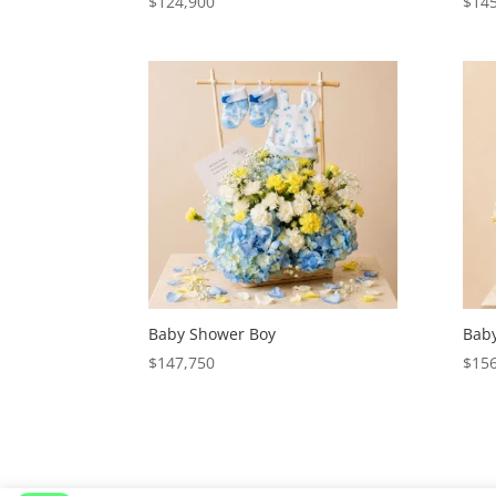
$
124,900
$
14
Baby Shower Boy
Baby
$
147,750
$
15