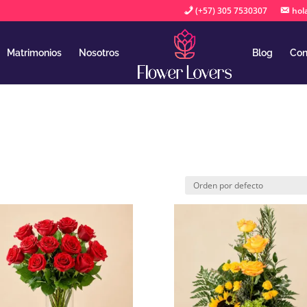
(+57) 305 7530307
hol
Matrimonios
Nosotros
Blog
Con