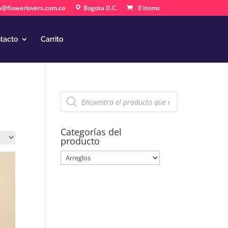
a@flowerlovers.com.co
Bogota D.C.
0 Items
tacto
Carrito
Búsqueda
de
productos
Categorías del
producto