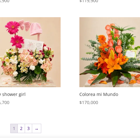
5,900
$
119,900
 shower girl
Colorea mi Mundo
6,700
$
170,000
1
2
3
→