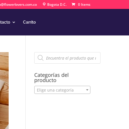
a@flowerlovers.com.co
Bogota D.C.
0 Items
tacto
Carrito
Búsqueda
de
productos
Categorías del
producto
Elige una categoría