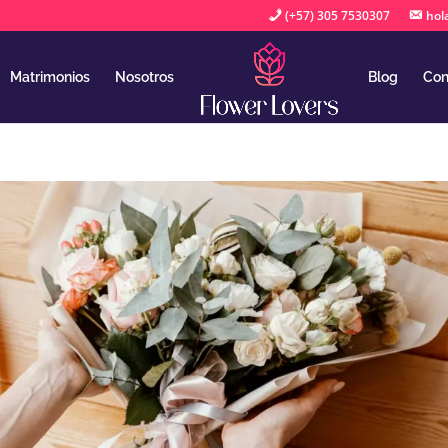
(+57) 305 7530307
hol
Matrimonios
Nosotros
Blog
Con