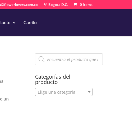
a@flowerlovers.com.co
Bogota D.C.
0 Items
tacto
Carrito
Búsqueda
de
productos
Categorías del
na
producto
Elige una categoría
go un