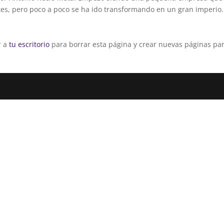
tes, pero poco a poco se ha ido transformando en un gran imperio.
r a
tu escritorio
para borrar esta página y crear nuevas páginas par