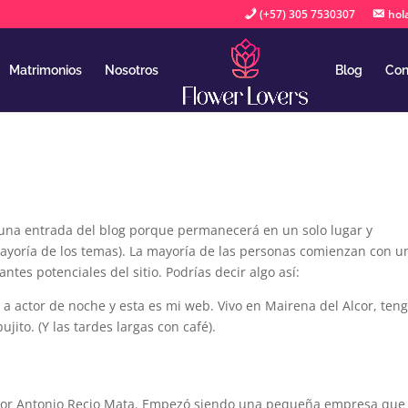
(+57) 305 7530307
hol
Matrimonios
Nosotros
Blog
Con
 una entrada del blog porque permanecerá en un solo lugar y
 mayoría de los temas). La mayoría de las personas comienzan con u
ntes potenciales del sitio. Podrías decir algo así:
 a actor de noche y esta es mi web. Vivo en Mairena del Alcor, ten
jito. (Y las tardes largas con café).
por Antonio Recio Mata. Empezó siendo una pequeña empresa que