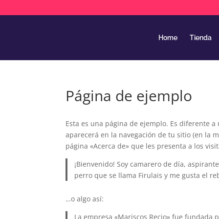
Home
Tienda
Página de ejemplo
Esta es una página de ejemplo. Es diferente a
aparecerá en la navegación de tu sitio (en la
página «Acerca de» que les presenta a los visita
¡Bienvenido! Soy camarero de día, aspirante
perro que se llama Firulais y me gusta el rebu
…o algo así:
La empresa «Mariscos Recio» fue fundada 